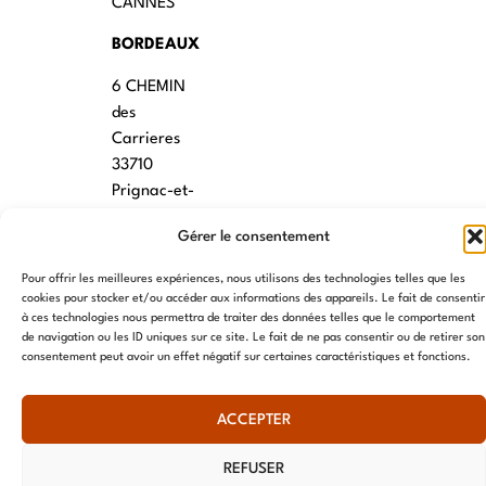
CANNES
BORDEAUX
6 CHEMIN
des
Carrieres
33710
Prignac-et-
Marcamps
Gérer le consentement
MONTPELLIER
Pour offrir les meilleures expériences, nous utilisons des technologies telles que les
7 rue des
cookies pour stocker et/ou accéder aux informations des appareils. Le fait de consentir
à ces technologies nous permettra de traiter des données telles que le comportement
écoles
de navigation ou les ID uniques sur ce site. Le fait de ne pas consentir ou de retirer son
34790
consentement peut avoir un effet négatif sur certaines caractéristiques et fonctions.
Grabels
ACCEPTER
© AME 2024, tous droits réservés
REFUSER