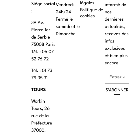
légales
Siège social
Vendredi
informé de
Politique de
:
24h/24
nos
cookies
Fermé le
dernières
39 Av.
samedi et le
actualités,
Pierre 1er
Dimanche
recevez des
de Serbie
infos
75008 Paris
exclusives
Tél. : ‭06 07
et bien plus
52 76 72
encore.
Tél. : 01 73
79 35 31
TOURS
S'ABONNER
⟶
Workin
Tours, 26
rue de la
Préfecture
37000,