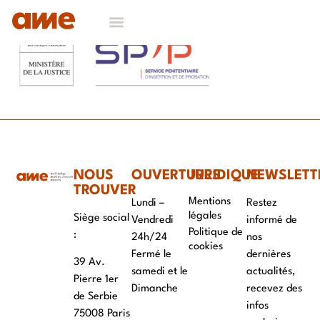
NOS DOMAINES D’EXPERTISES
CONTACT & RECRUTEMENT
NOUS
OUVERTURES
JURIDIQUE
NEWSLETT
TROUVER
Mentions
Lundi –
Restez
légales
Siège social
Vendredi
informé de
Politique de
:
24h/24
nos
cookies
Fermé le
dernières
39 Av.
samedi et le
actualités,
Pierre 1er
Dimanche
recevez des
de Serbie
infos
75008 Paris