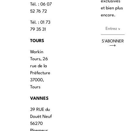
exclusives
Tél. : ‭06 07
et bien plus
52 76 72
encore.
Tél. : 01 73
79 35 31
TOURS
S'ABONNER
⟶
Workin
Tours, 26
rue de la
Préfecture
37000,
Tours
VANNES
39 RUE du
Douët Neuf
56270
Ploemeur