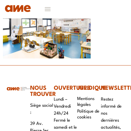
NOS DOMAINES D’EXPERTISES
CONTACT & RECRUTEMENT
NOUS
OUVERTURES
JURIDIQUE
NEWSLETT
TROUVER
Mentions
Lundi –
Restez
légales
Siège social
Vendredi
informé de
Politique de
:
24h/24
nos
cookies
Fermé le
dernières
39 Av.
samedi et le
actualités,
Pierre 1er