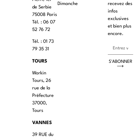
Dimanche
recevez des
de Serbie
infos
75008 Paris
exclusives
Tél. : ‭06 07
et bien plus
52 76 72
encore.
Tél. : 01 73
79 35 31
TOURS
S'ABONNER
⟶
Workin
Tours, 26
rue de la
Préfecture
37000,
Tours
VANNES
39 RUE du