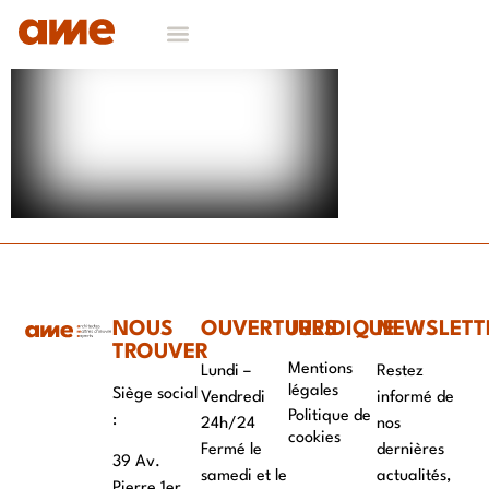
NOS DOMAINES D’EXPERTISES
CONTACT & RECRUTEMENT
NOUS
OUVERTURES
JURIDIQUE
NEWSLETT
TROUVER
Mentions
Lundi –
Restez
légales
Siège social
Vendredi
informé de
Politique de
:
24h/24
nos
cookies
Fermé le
dernières
39 Av.
samedi et le
actualités,
Pierre 1er