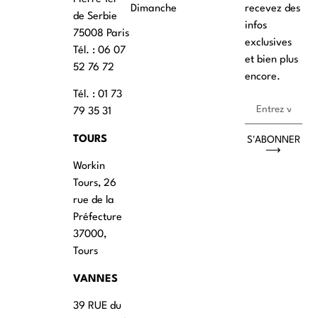
Dimanche
recevez des
de Serbie
infos
75008 Paris
exclusives
Tél. : ‭06 07
et bien plus
52 76 72
encore.
Tél. : 01 73
79 35 31
TOURS
S'ABONNER
⟶
Workin
Tours, 26
rue de la
Préfecture
37000,
Tours
VANNES
39 RUE du