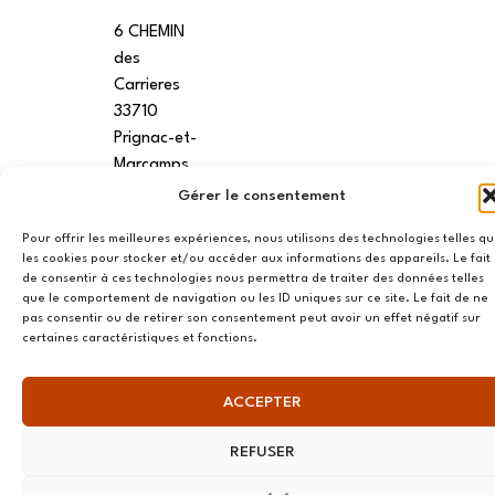
6 CHEMIN
des
Carrieres
33710
Prignac-et-
Marcamps
Gérer le consentement
MONTPELLIER
Pour offrir les meilleures expériences, nous utilisons des technologies telles q
7 rue des
les cookies pour stocker et/ou accéder aux informations des appareils. Le fait
écoles
de consentir à ces technologies nous permettra de traiter des données telles
que le comportement de navigation ou les ID uniques sur ce site. Le fait de ne
34790
pas consentir ou de retirer son consentement peut avoir un effet négatif sur
Grabels
certaines caractéristiques et fonctions.
ACCEPTER
© AME 2024, tous droits réservés
REFUSER