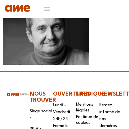
NOS DOMAINES D’EXPERTISES
CONTACT & RECRUTEMENT
NOUS
OUVERTURES
JURIDIQUE
NEWSLET
TROUVER
Mentions
Lundi –
Restez
légales
Siège social
Vendredi
informé de
Politique de
:
24h/24
nos
cookies
Fermé le
dernières