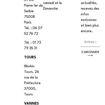
39 Av.
samedi et le
actualités,
Pierre 1er de
Dimanche
recevez des
Serbie
infos
75008
exclusives
Paris
et bien plus
Tél. : ‭06 07
encore.
52 76 72
Tél. : 01 73
79 35 31
S'ABONNER
⟶
TOURS
Workin
Tours, 26
rue de la
Préfecture
37000,
Tours
VANNES