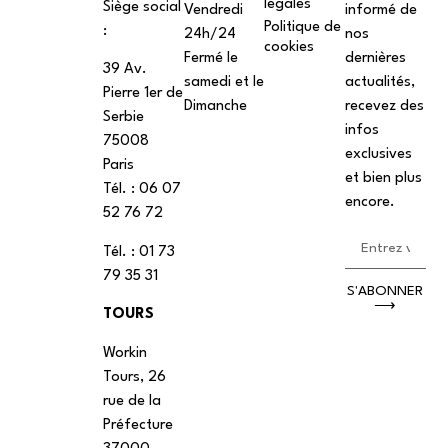
légales
Siège social
Vendredi
informé de
Politique de
:
24h/24
nos
cookies
Fermé le
dernières
39 Av.
samedi et le
actualités,
Pierre 1er de
Dimanche
recevez des
Serbie
infos
75008
exclusives
Paris
et bien plus
Tél. : ‭06 07
encore.
52 76 72
Tél. : 01 73
79 35 31
S'ABONNER
⟶
TOURS
Workin
Tours, 26
rue de la
Préfecture