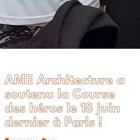
AME Architecture a
soutenu la Course
des héros le 18 juin
dernier à Paris !
07/17/2023
Info