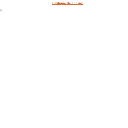
Politique de cookies
STRASBOURG
4 rue Jean-
Marie Lehn
67560
Rosheim
ROUEN
20 Rue du
Cordier,
76000
ROUEN
CANNES
112
Boulevard
du Midi,
06150