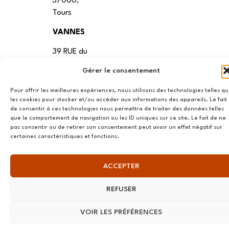
37000,
Tours
VANNES
39 RUE du
Douët Neuf
Gérer le consentement
56270
Ploemeur
Pour offrir les meilleures expériences, nous utilisons des technologies telles q
les cookies pour stocker et/ou accéder aux informations des appareils. Le fait
LILLE
de consentir à ces technologies nous permettra de traiter des données telles
que le comportement de navigation ou les ID uniques sur ce site. Le fait de ne
13 RUE
pas consentir ou de retirer son consentement peut avoir un effet négatif sur
certaines caractéristiques et fonctions.
Nationale
59800 Lille
ACCEPTER
LYON
REFUSER
108 rue
Jean Vallier,
VOIR LES PRÉFÉRENCES
69007
Lyon