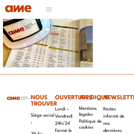
NOS DOMAINES D’EXPERTISES
CONTACT & RECRUTEMENT
NOUS
OUVERTURES
JURIDIQUE
NEWSLETT
TROUVER
Mentions
Lundi –
Restez
légales
Siège social
Vendredi
informé de
Politique de
:
24h/24
nos
cookies
Fermé le
dernières