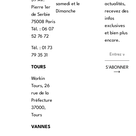
39 Av.
samedi et le
actualités,
Pierre 1er
Dimanche
recevez des
de Serbie
infos
75008 Paris
exclusives
Tél. : ‭06 07
et bien plus
52 76 72
encore.
Tél. : 01 73
79 35 31
TOURS
S'ABONNER
⟶
Workin
Tours, 26
rue de la
Préfecture
37000,
Tours
VANNES