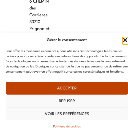
6 CHEMIN
des
Carrieres
33710
Prignac-et-
Marcamps
Gérer le consentement
MONTPELLIER
Pour offrir les meilleures expériences, nous utilisons des technologies telles que les
cookies pour stocker et/ou accéder aux informations des appareils. Le fait de consentir
7 rue des
à ces technologies nous permettra de traiter des données telles que le comportement
écoles
de navigation ou les ID uniques sur ce site. Le fait de ne pas consentir ou de retirer son
34790
consentement peut avoir un effet négatif sur certaines caractéristiques et fonctions.
Grabels
ACCEPTER
© AME 2024, tous droits réservés
REFUSER
VOIR LES PRÉFÉRENCES
Politique de cookies