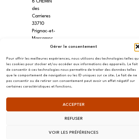
6 CHEMIN
des
Carrieres
33710
Prignac-et-
Marcamps
Gérer le consentement
MONTPELLIER
Pour offrir les meilleures expériences, nous utilisons des technologies telles q
7 rue des
les cookies pour stocker et/ou accéder aux informations des appareils. Le fait
écoles
de consentir à ces technologies nous permettra de traiter des données telles
que le comportement de navigation ou les ID uniques sur ce site. Le fait de ne
34790
pas consentir ou de retirer son consentement peut avoir un effet négatif sur
Grabels
certaines caractéristiques et fonctions.
ACCEPTER
© AME 2024, tous droits réservés
REFUSER
VOIR LES PRÉFÉRENCES