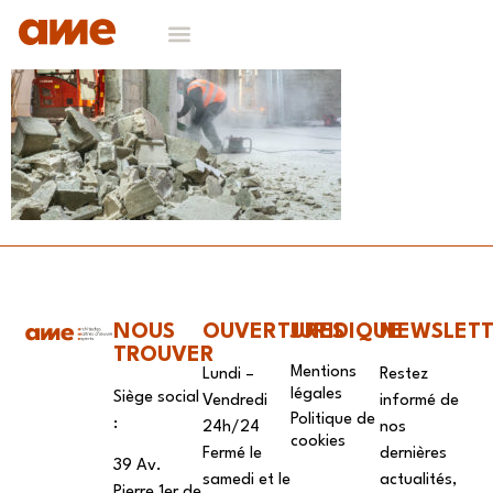
NOS DOMAINES D’EXPERTISES
CONTACT & RECRUTEMENT
NOUS
OUVERTURES
JURIDIQUE
NEWSLET
TROUVER
Mentions
Lundi –
Restez
légales
Siège social
Vendredi
informé de
Politique de
:
24h/24
nos
cookies
Fermé le
dernières
39 Av.
samedi et le
actualités,
Pierre 1er de