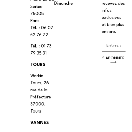
Dimanche
recevez des
Serbie
infos
75008
exclusives
Paris
et bien plus
Tél. : ‭06 07
encore.
52 76 72
Tél. : 01 73
79 35 31
S'ABONNER
⟶
TOURS
Workin
Tours, 26
rue de la
Préfecture
37000,
Tours
VANNES