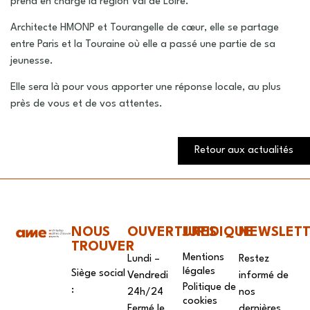
prend en charge la région Val de Loire.
Architecte HMONP et Tourangelle de cœur, elle se partage
entre Paris et la Touraine où elle a passé une partie de sa
jeunesse.
Elle sera là pour vous apporter une réponse locale, au plus
près de vous et de vos attentes.
Retour aux actualités
NOUS
OUVERTURES
JURIDIQUE
NEWSLET
TROUVER
Mentions
Lundi –
Restez
légales
Siège social
Vendredi
informé de
Politique de
:
24h/24
nos
cookies
Fermé le
dernières