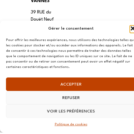
VANNES
39 RUE du
Douët Neuf
56270
Gérer le consentement
Ploemeur
Pour offrir les meilleures expériences, nous utilisons des technologies telles q
LILLE
les cookies pour stocker et/ou accéder aux informations des appareils. Le fait
de consentir à ces technologies nous permettra de traiter des données telles
13 RUE
que le comportement de navigation ou les ID uniques sur ce site. Le fait de ne
pas consentir ou de retirer son consentement peut avoir un effet négatif sur
Nationale
certaines caractéristiques et fonctions.
59800 Lille
LYON
ACCEPTER
108 rue
REFUSER
Jean Vallier,
69007
VOIR LES PRÉFÉRENCES
Lyon
Politique de cookies
STRASBOURG