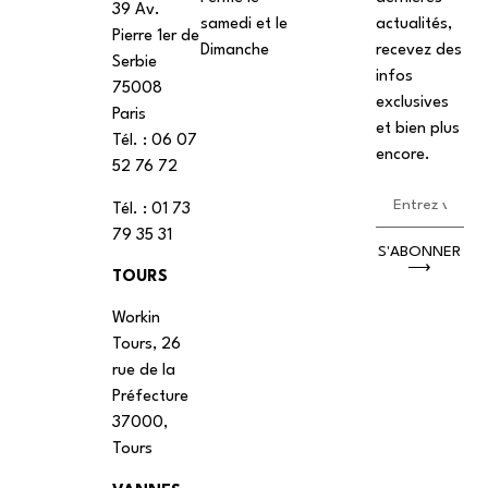
39 Av.
samedi et le
actualités,
Pierre 1er de
Dimanche
recevez des
Serbie
infos
75008
exclusives
Paris
et bien plus
Tél. : ‭06 07
encore.
52 76 72
Tél. : 01 73
79 35 31
S'ABONNER
⟶
TOURS
Workin
Tours, 26
rue de la
Préfecture
37000,
Tours