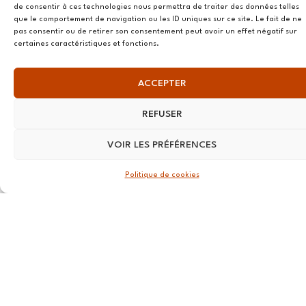
39 RUE du
de consentir à ces technologies nous permettra de traiter des données telles
Douët Neuf
que le comportement de navigation ou les ID uniques sur ce site. Le fait de ne
pas consentir ou de retirer son consentement peut avoir un effet négatif sur
56270
certaines caractéristiques et fonctions.
Ploemeur
LILLE
ACCEPTER
13 RUE
REFUSER
Nationale
59800 Lille
VOIR LES PRÉFÉRENCES
LYON
Politique de cookies
108 rue
Jean Vallier,
69007
Lyon
STRASBOURG
4 rue Jean-