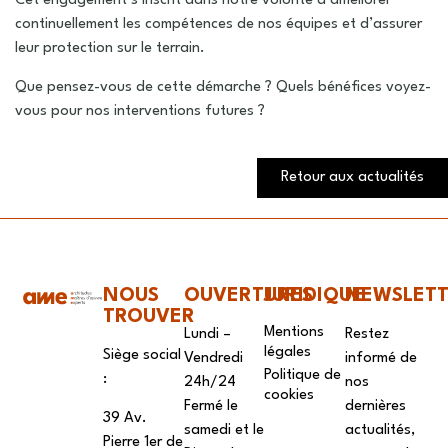
Cet engagement s’inscrit dans notre volonté d’améliorer
continuellement les compétences de nos équipes et d’assurer
leur protection sur le terrain.
Que pensez-vous de cette démarche ? Quels bénéfices voyez-
vous pour nos interventions futures ?
Retour aux actualités
NOUS
OUVERTURES
JURIDIQUE
NEWSLET
TROUVER
Mentions
Lundi –
Restez
légales
Siège social
Vendredi
informé de
Politique de
:
24h/24
nos
cookies
Fermé le
dernières
39 Av.
samedi et le
actualités,
Pierre 1er de