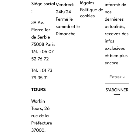
légales
Siège social
Vendredi
informé de
Politique de
:
24h/24
nos
cookies
Fermé le
dernières
39 Av.
samedi et le
actualités,
Pierre 1er
Dimanche
recevez des
de Serbie
infos
75008 Paris
exclusives
Tél. : ‭06 07
et bien plus
52 76 72
encore.
Tél. : 01 73
79 35 31
TOURS
S'ABONNER
⟶
Workin
Tours, 26
rue de la
Préfecture
37000,