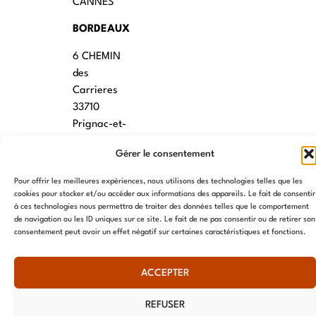
CANNES
BORDEAUX
6 CHEMIN
des
Carrieres
33710
Prignac-et-
Marcamps
Gérer le consentement
MONTPELLIER
Pour offrir les meilleures expériences, nous utilisons des technologies telles que les
7 rue des
cookies pour stocker et/ou accéder aux informations des appareils. Le fait de consentir
à ces technologies nous permettra de traiter des données telles que le comportement
écoles
de navigation ou les ID uniques sur ce site. Le fait de ne pas consentir ou de retirer son
34790
consentement peut avoir un effet négatif sur certaines caractéristiques et fonctions.
Grabels
ACCEPTER
© AME 2024, tous droits réservés
REFUSER