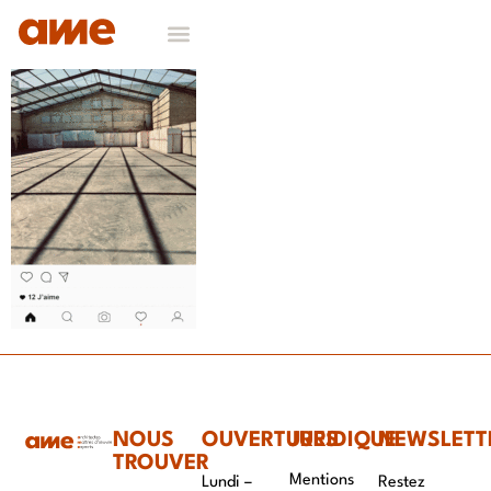
NOS DOMAINES D’EXPERTISES
CONTACT & RECRUTEMENT
NOUS
OUVERTURES
JURIDIQUE
NEWSLETT
TROUVER
Mentions
Lundi –
Restez