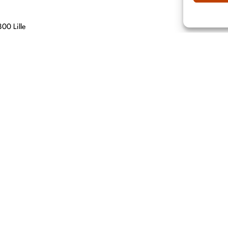
00 Lille
, 69007 Lyon
hn 67560
 76000 ROUEN
i, 06150