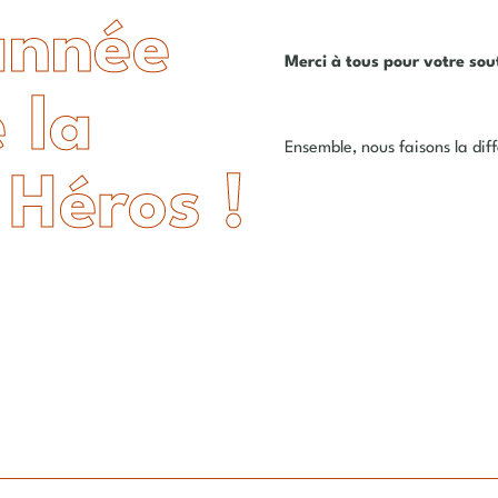
année
Merci à tous pour votre so
 la
Ensemble, nous faisons la dif
 Héros !