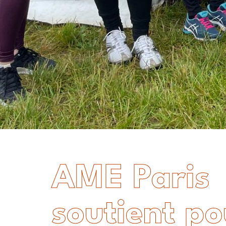
AME Paris
soutient po