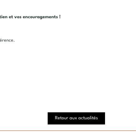
utien et vos encouragements !
férence.
Retour aux actualités