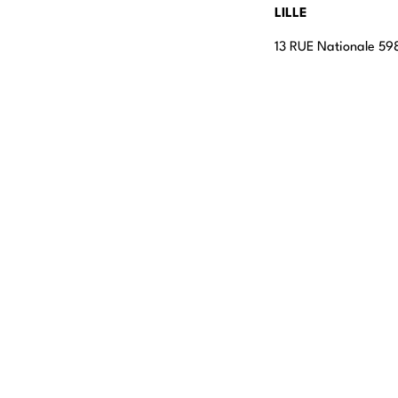
LILLE
13 RUE Nationale 598
LYON
108 rue Jean Vallier
STRASBOURG
4 rue Jean-Marie Le
Rosheim
ROUEN
20 Rue du Cordier,
CANNES
112 Boulevard du Mid
CANNES
BORDEAUX