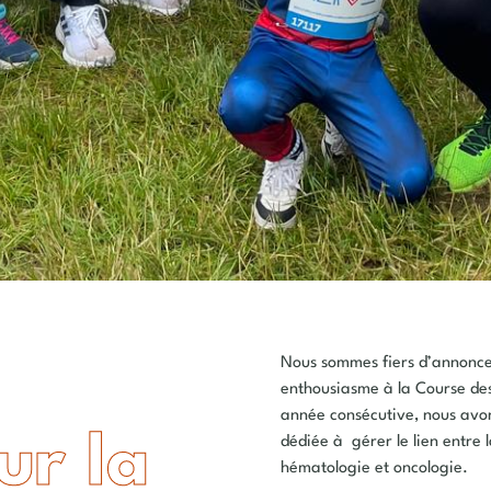
Nous sommes fiers d’annonce
enthousiasme à la Course des
année consécutive, nous avon
ur la
dédiée à gérer le lien entre la
hématologie et oncologie.