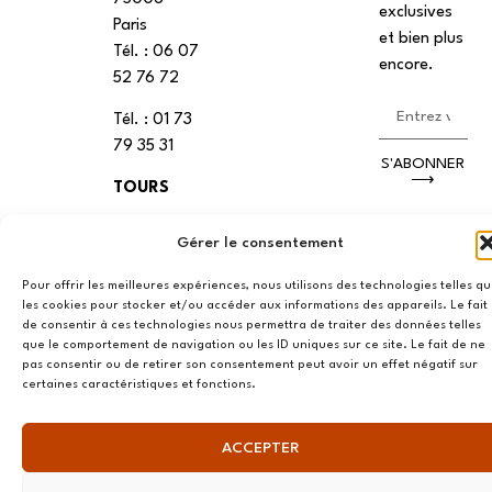
exclusives
Paris
et bien plus
Tél. : ‭06 07
encore.
52 76 72
Tél. : 01 73
79 35 31
S'ABONNER
⟶
TOURS
Workin
Gérer le consentement
Tours, 26
rue de la
Pour offrir les meilleures expériences, nous utilisons des technologies telles q
les cookies pour stocker et/ou accéder aux informations des appareils. Le fait
Préfecture
de consentir à ces technologies nous permettra de traiter des données telles
37000,
que le comportement de navigation ou les ID uniques sur ce site. Le fait de ne
Tours
pas consentir ou de retirer son consentement peut avoir un effet négatif sur
certaines caractéristiques et fonctions.
VANNES
39 RUE du
ACCEPTER
Douët Neuf