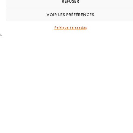
REFUSER
56270
Ploemeur
VOIR LES PRÉFÉRENCES
LILLE
Politique de cookies
13 RUE
Nationale
59800 Lille
LYON
108 rue
Jean Vallier,
69007
Lyon
STRASBOURG
4 rue Jean-
Marie Lehn
67560