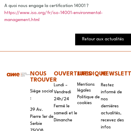
A quoi nous engage la certification 14001 ?
https://www.iso.org/fr/iso-14001-environmental-
management.html
Retour aux actualités
NOUS
OUVERTURES
JURIDIQUE
NEWSLET
TROUVER
Mentions
Lundi –
Restez
légales
Siège social
Vendredi
informé de
Politique de
:
24h/24
nos
cookies
Fermé le
dernières
39 Av.
samedi et le
actualités,
Pierre 1er de
Dimanche
recevez des
Serbie
infos
75008