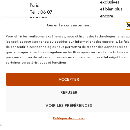
exclusives
Paris
et bien plus
Tél. : ‭06 07
encore.
52 76 72
Gérer le consentement
Tél. : 01 73
Pour offrir les meilleures expériences, nous utilisons des technologies telles q
79 35 31
S'ABONNER
les cookies pour stocker et/ou accéder aux informations des appareils. Le fait
⟶
de consentir à ces technologies nous permettra de traiter des données telles
TOURS
que le comportement de navigation ou les ID uniques sur ce site. Le fait de ne
pas consentir ou de retirer son consentement peut avoir un effet négatif sur
Workin
certaines caractéristiques et fonctions.
Tours, 26
rue de la
ACCEPTER
Préfecture
37000,
REFUSER
Tours
VOIR LES PRÉFÉRENCES
VANNES
39 RUE du
Politique de cookies
Douët Neuf