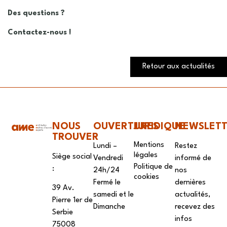
Des questions ?
Contactez-nous !
Retour aux actualités
NOUS
OUVERTURES
JURIDIQUE
NEWSLET
TROUVER
Mentions
Lundi –
Restez
légales
Siège social
Vendredi
informé de
Politique de
:
24h/24
nos
cookies
Fermé le
dernières
39 Av.
samedi et le
actualités,
Pierre 1er de
Dimanche
recevez des
Serbie
infos
75008