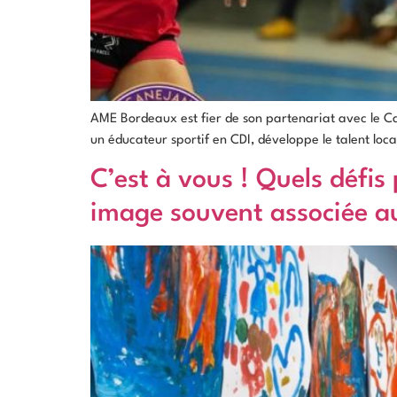
AME Bordeaux est fier de son partenariat avec le Can
un éducateur sportif en CDI, développe le talent local
C’est à vous ! Quels défi
image souvent associée a