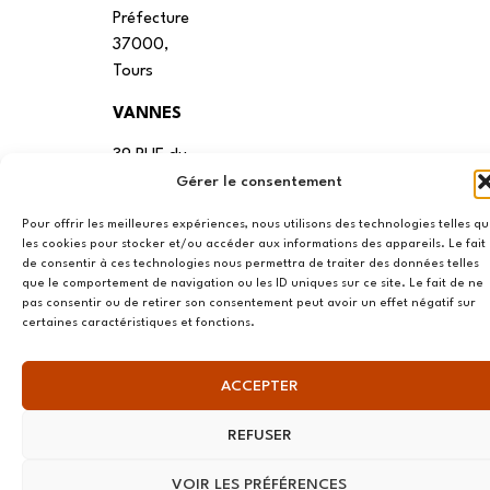
Préfecture
37000,
Tours
VANNES
39 RUE du
Douët Neuf
Gérer le consentement
56270
Pour offrir les meilleures expériences, nous utilisons des technologies telles q
Ploemeur
les cookies pour stocker et/ou accéder aux informations des appareils. Le fait
de consentir à ces technologies nous permettra de traiter des données telles
LILLE
que le comportement de navigation ou les ID uniques sur ce site. Le fait de ne
pas consentir ou de retirer son consentement peut avoir un effet négatif sur
13 RUE
certaines caractéristiques et fonctions.
Nationale
59800 Lille
ACCEPTER
LYON
REFUSER
108 rue
Jean Vallier,
VOIR LES PRÉFÉRENCES