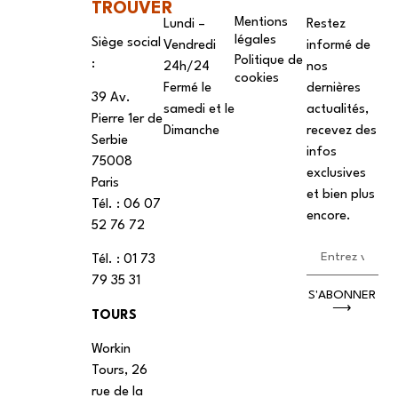
TROUVER
Mentions
Lundi –
Restez
légales
Siège social
Vendredi
informé de
Politique de
:
24h/24
nos
cookies
Fermé le
dernières
39 Av.
samedi et le
actualités,
Pierre 1er de
Dimanche
recevez des
Serbie
infos
75008
exclusives
Paris
et bien plus
Tél. : ‭06 07
encore.
52 76 72
Tél. : 01 73
79 35 31
S'ABONNER
⟶
TOURS
Workin
Tours, 26
rue de la