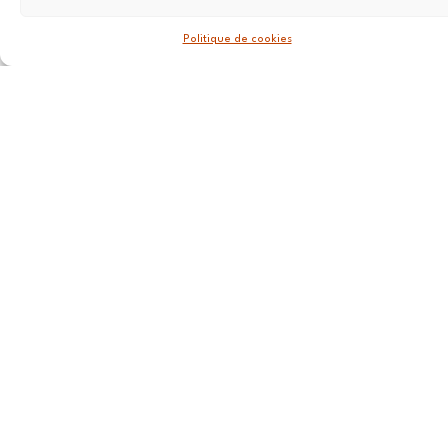
69007
Lyon
Politique de cookies
STRASBOURG
4 rue Jean-
Marie Lehn
67560
Rosheim
ROUEN
20 Rue du
Cordier,
76000
ROUEN
CANNES
112
Boulevard