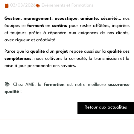
03/03/2026
Evénements et Formations
Gestion
,
management
,
acoustique
,
amiante
,
sécurité
… nos
équipes se
forment
en
continu
pour rester affûtées, inspirées
et toujours prêtes à répondre aux exigences de nos clients,
avec rigueur et créativité.
Parce que la
qualité
d’un
projet
repose aussi sur la
qualité
des
compétences
, nous cultivons la curiosité, la transmission et la
mise à jour permanente des savoirs.
📚 Chez AME, la
formation
est notre meilleure
assurance
qualité
!
Retour aux actualités