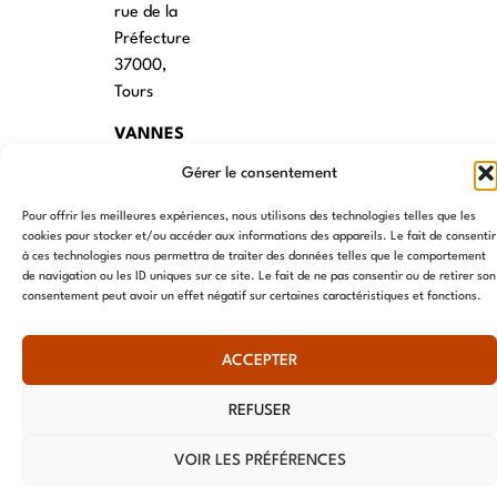
rue de la
Préfecture
37000,
Tours
VANNES
Gérer le consentement
39 RUE du
Douët Neuf
Pour offrir les meilleures expériences, nous utilisons des technologies telles que les
56270
cookies pour stocker et/ou accéder aux informations des appareils. Le fait de consentir
Ploemeur
à ces technologies nous permettra de traiter des données telles que le comportement
de navigation ou les ID uniques sur ce site. Le fait de ne pas consentir ou de retirer son
consentement peut avoir un effet négatif sur certaines caractéristiques et fonctions.
LILLE
13 RUE
ACCEPTER
Nationale
59800 Lille
REFUSER
LYON
VOIR LES PRÉFÉRENCES
108 rue