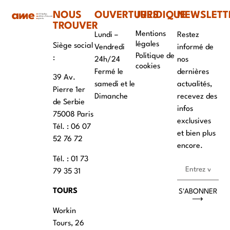
NOUS
OUVERTURES
JURIDIQUE
NEWSLETT
TROUVER
Mentions
Lundi –
Restez
légales
Siège social
Vendredi
informé de
Politique de
:
24h/24
nos
cookies
Fermé le
dernières
39 Av.
samedi et le
actualités,
Pierre 1er
Dimanche
recevez des
de Serbie
infos
75008 Paris
exclusives
Tél. : ‭06 07
et bien plus
52 76 72
encore.
Tél. : 01 73
79 35 31
TOURS
S'ABONNER
⟶
Workin
Tours, 26