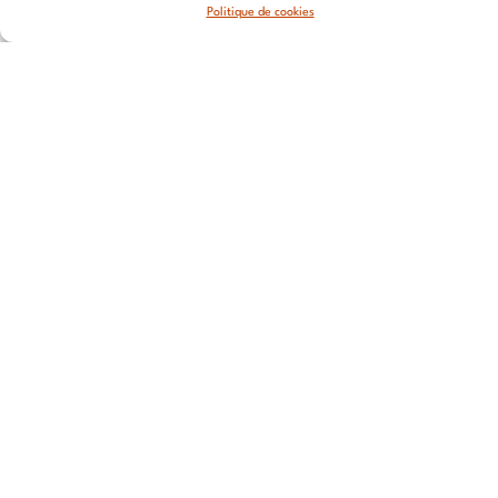
Jean
Politique de cookies
Vallier,
69007 Lyon
STRASBOURG
4 rue Jean-
Marie Lehn
67560
Rosheim
ROUEN
20 Rue du
Cordier,
76000
ROUEN
CANNES
112