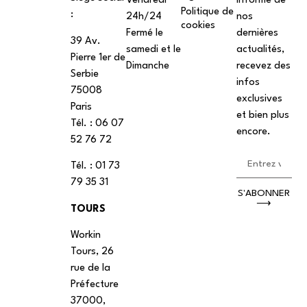
Vendredi
informé de
Politique de
:
24h/24
nos
cookies
Fermé le
dernières
39 Av.
samedi et le
actualités,
Pierre 1er de
Dimanche
recevez des
Serbie
infos
75008
exclusives
Paris
et bien plus
Tél. : ‭06 07
encore.
52 76 72
Tél. : 01 73
79 35 31
S'ABONNER
⟶
TOURS
Workin
Tours, 26
rue de la
Préfecture
37000,