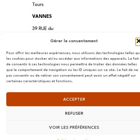
Tours
VANNES
39 RUE du
Douët Neuf
Gérer le consentement
56270
Ploemeur
Pour offrir les meilleures expériences, nous utilisons des technologies telles q
les cookies pour stocker et/ou accéder aux informations des appareils. Le fait
LILLE
de consentir à ces technologies nous permettra de traiter des données telles
que le comportement de navigation ou les ID uniques sur ce site. Le fait de ne
13 RUE
pas consentir ou de retirer son consentement peut avoir un effet négatif sur
certaines caractéristiques et fonctions.
Nationale
59800 Lille
ACCEPTER
LYON
REFUSER
108 rue
Jean Vallier,
VOIR LES PRÉFÉRENCES
69007
Lyon