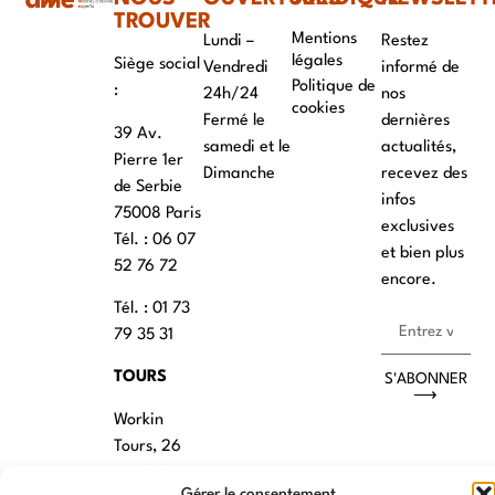
TROUVER
Mentions
Lundi –
Restez
légales
Siège social
Vendredi
informé de
Politique de
:
24h/24
nos
cookies
Fermé le
dernières
39 Av.
samedi et le
actualités,
Pierre 1er
Dimanche
recevez des
de Serbie
infos
75008 Paris
exclusives
Tél. : ‭06 07
et bien plus
52 76 72
encore.
Tél. : 01 73
79 35 31
TOURS
S'ABONNER
⟶
Workin
Tours, 26
rue de la
Gérer le consentement