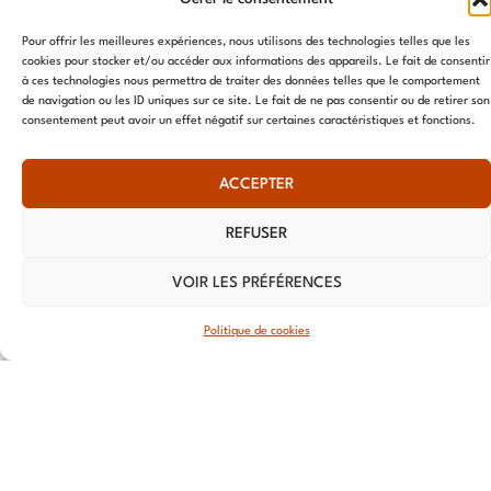
Préfecture
37000,
Pour offrir les meilleures expériences, nous utilisons des technologies telles que les
Tours
cookies pour stocker et/ou accéder aux informations des appareils. Le fait de consentir
à ces technologies nous permettra de traiter des données telles que le comportement
VANNES
de navigation ou les ID uniques sur ce site. Le fait de ne pas consentir ou de retirer son
consentement peut avoir un effet négatif sur certaines caractéristiques et fonctions.
39 RUE du
Douët Neuf
ACCEPTER
56270
Ploemeur
REFUSER
LILLE
VOIR LES PRÉFÉRENCES
13 RUE
Nationale
Politique de cookies
59800 Lille
LYON
108 rue
Jean