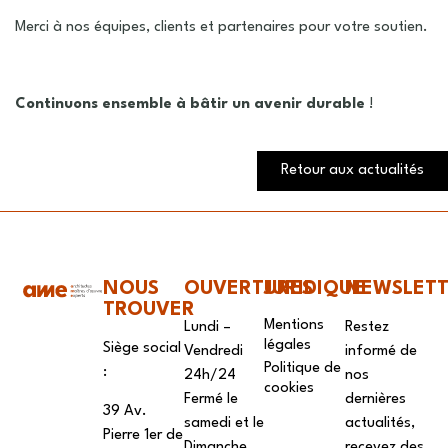
Merci à nos équipes, clients et partenaires pour votre soutien.
Continuons ensemble à bâtir un avenir durable
!
Retour aux actualités
NOUS
OUVERTURES
JURIDIQUE
NEWSLET
TROUVER
Mentions
Lundi –
Restez
légales
Siège social
Vendredi
informé de
Politique de
:
24h/24
nos
cookies
Fermé le
dernières
39 Av.
samedi et le
actualités,
Pierre 1er de
Dimanche
recevez des