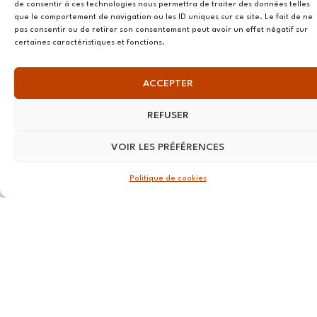
de consentir à ces technologies nous permettra de traiter des données telles
Douët Neuf
que le comportement de navigation ou les ID uniques sur ce site. Le fait de ne
56270
pas consentir ou de retirer son consentement peut avoir un effet négatif sur
certaines caractéristiques et fonctions.
Ploemeur
LILLE
ACCEPTER
13 RUE
REFUSER
Nationale
59800 Lille
VOIR LES PRÉFÉRENCES
LYON
Politique de cookies
108 rue
Jean Vallier,
69007
Lyon
STRASBOURG
4 rue Jean-
Marie Lehn