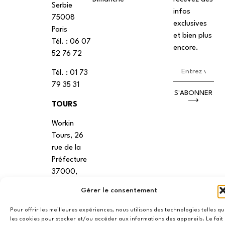
Serbie
infos
75008
exclusives
Paris
et bien plus
Tél. : ‭06 07
encore.
52 76 72
Tél. : 01 73
79 35 31
S'ABONNER
⟶
TOURS
Workin
Tours, 26
rue de la
Préfecture
37000,
Tours
Gérer le consentement
VANNES
Pour offrir les meilleures expériences, nous utilisons des technologies telles q
les cookies pour stocker et/ou accéder aux informations des appareils. Le fait
39 RUE du