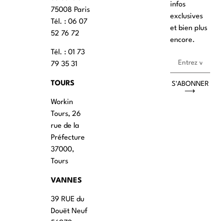
infos
75008 Paris
exclusives
Tél. : ‭06 07
et bien plus
52 76 72
encore.
Tél. : 01 73
79 35 31
TOURS
S'ABONNER
⟶
Workin
Tours, 26
rue de la
Préfecture
37000,
Tours
VANNES
39 RUE du
Douët Neuf