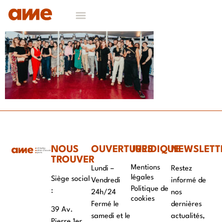
NOS DOMAINES D’EXPERTISES
CONTACT & RECRUTEMENT
NOUS
OUVERTURES
JURIDIQUE
NEWSLETT
TROUVER
Mentions
Lundi –
Restez
légales
Siège social
Vendredi
informé de
Politique de
:
24h/24
nos
cookies
Fermé le
dernières
39 Av.
samedi et le
actualités,
Pierre 1er