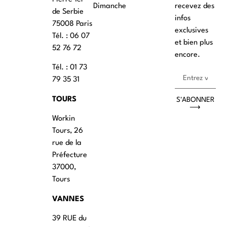
Dimanche
recevez des
de Serbie
infos
75008 Paris
exclusives
Tél. : ‭06 07
et bien plus
52 76 72
encore.
Tél. : 01 73
79 35 31
TOURS
S'ABONNER
⟶
Workin
Tours, 26
rue de la
Préfecture
37000,
Tours
VANNES
39 RUE du