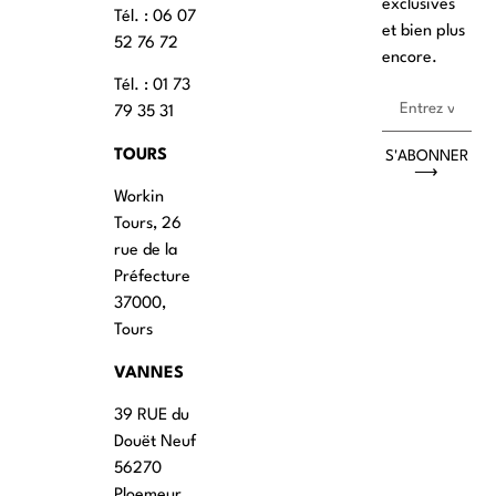
exclusives
Tél. : ‭06 07
et bien plus
52 76 72
encore.
Tél. : 01 73
79 35 31
TOURS
S'ABONNER
⟶
Workin
Tours, 26
rue de la
Préfecture
37000,
Tours
VANNES
39 RUE du
Douët Neuf
56270
Ploemeur