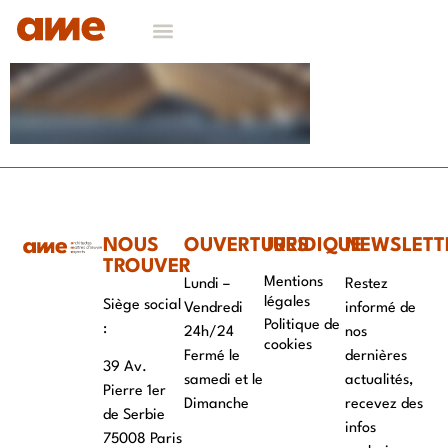
NOS DOMAINES D’EXPERTISES
CONTACT & RECRUTEMENT
NOUS
OUVERTURES
JURIDIQUE
NEWSLETT
TROUVER
Mentions
Lundi –
Restez
légales
Siège social
Vendredi
informé de
Politique de
:
24h/24
nos
cookies
Fermé le
dernières
39 Av.
samedi et le
actualités,
Pierre 1er
Dimanche
recevez des
de Serbie
infos
75008 Paris