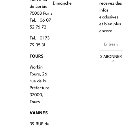
Dimanche
recevez des
de Serbie
infos
75008 Paris
exclusives
Tél. : ‭06 07
et bien plus
52 76 72
encore.
Tél. : 01 73
79 35 31
TOURS
S'ABONNER
⟶
Workin
Tours, 26
rue de la
Préfecture
37000,
Tours
VANNES
39 RUE du