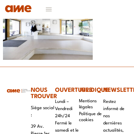
NOS DOMAINES D’EXPERTISES
CONTACT & RECRUTEMENT
NOUS
OUVERTURES
JURIDIQUE
NEWSLETT
TROUVER
Mentions
Lundi –
Restez
légales
Siège social
Vendredi
informé de
Politique de
:
24h/24
nos
cookies
Fermé le
dernières
39 Av.
samedi et le
actualités,
Pierre 1er