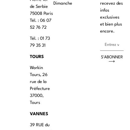
Dimanche
recevez des
de Serbie
infos
75008 Paris
exclusives
Tél. : ‭06 07
et bien plus
52 76 72
encore.
Tél. : 01 73
79 35 31
TOURS
S'ABONNER
⟶
Workin
Tours, 26
rue de la
Préfecture
37000,
Tours
VANNES
39 RUE du