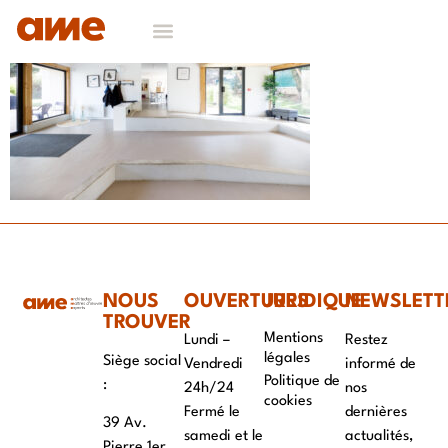
NOS DOMAINES D’EXPERTISES
CONTACT & RECRUTEMENT
NOUS
OUVERTURES
JURIDIQUE
NEWSLETT
TROUVER
Mentions
Lundi –
Restez
légales
Siège social
Vendredi
informé de
Politique de
:
24h/24
nos
cookies
Fermé le
dernières
39 Av.
samedi et le
actualités,
Pierre 1er