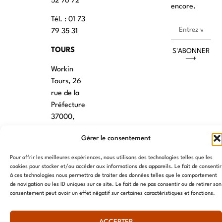
52 76 72
encore.
Tél. : 01 73
79 35 31
TOURS
S'ABONNER
⟶
Workin
Tours, 26
rue de la
Préfecture
37000,
Tours
Gérer le consentement
VANNES
Pour offrir les meilleures expériences, nous utilisons des technologies telles que les
39 RUE du
cookies pour stocker et/ou accéder aux informations des appareils. Le fait de consentir
à ces technologies nous permettra de traiter des données telles que le comportement
Douët Neuf
de navigation ou les ID uniques sur ce site. Le fait de ne pas consentir ou de retirer son
56270
consentement peut avoir un effet négatif sur certaines caractéristiques et fonctions.
Ploemeur
LILLE
ACCEPTER