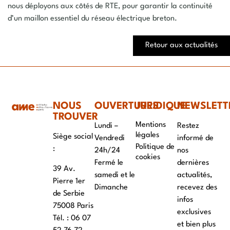
nous déployons aux côtés de RTE, pour garantir la continuité
d’un maillon essentiel du réseau électrique breton.
Retour aux actualités
NOUS
OUVERTURES
JURIDIQUE
NEWSLETT
TROUVER
Mentions
Lundi –
Restez
légales
Siège social
Vendredi
informé de
Politique de
:
24h/24
nos
cookies
Fermé le
dernières
39 Av.
samedi et le
actualités,
Pierre 1er
Dimanche
recevez des
de Serbie
infos
75008 Paris
exclusives
Tél. : ‭06 07
et bien plus