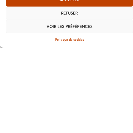
13 RUE
REFUSER
Nationale
59800 Lille
VOIR LES PRÉFÉRENCES
LYON
Politique de cookies
108 rue
Jean
Vallier,
69007 Lyon
STRASBOURG
4 rue Jean-
Marie Lehn
67560
Rosheim
ROUEN