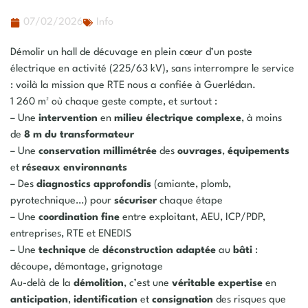
07/02/2026
Info
Démolir un hall de décuvage en plein cœur d’un poste
électrique en activité (225/63 kV), sans interrompre le service
: voilà la mission que RTE nous a confiée à Guerlédan.
1 260 m² où chaque geste compte, et surtout :
– Une
intervention
en
milieu
électrique
complexe
, à moins
de
8 m du transformateur
– Une
conservation millimétrée
des
ouvrages
,
équipements
et
réseaux environnants
– Des
diagnostics
approfondis
(amiante, plomb,
pyrotechnique…) pour
sécuriser
chaque étape
– Une
coordination
fine
entre exploitant, AEU, ICP/PDP,
entreprises, RTE et ENEDIS
– Une
technique
de
déconstruction
adaptée
au
bâti
:
découpe, démontage, grignotage
Au-delà de la
démolition
, c’est une
véritable expertise
en
anticipation
,
identification
et
consignation
des risques que