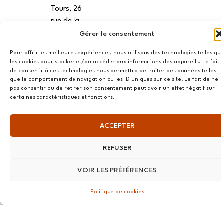
Tours, 26
rue de la
Préfecture
Gérer le consentement
37000,
Pour offrir les meilleures expériences, nous utilisons des technologies telles q
Tours
les cookies pour stocker et/ou accéder aux informations des appareils. Le fait
de consentir à ces technologies nous permettra de traiter des données telles
VANNES
que le comportement de navigation ou les ID uniques sur ce site. Le fait de ne
pas consentir ou de retirer son consentement peut avoir un effet négatif sur
39 RUE du
certaines caractéristiques et fonctions.
Douët Neuf
56270
ACCEPTER
Ploemeur
REFUSER
LILLE
13 RUE
VOIR LES PRÉFÉRENCES
Nationale
59800 Lille
Politique de cookies
LYON