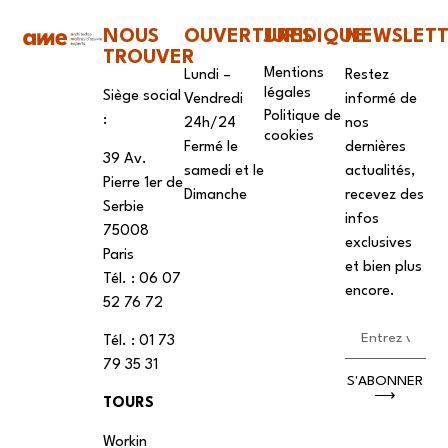
NOUS
OUVERTURES
JURIDIQUE
NEWSLET
TROUVER
Mentions
Lundi –
Restez
légales
Siège social
Vendredi
informé de
Politique de
:
24h/24
nos
cookies
Fermé le
dernières
39 Av.
samedi et le
actualités,
Pierre 1er de
Dimanche
recevez des
Serbie
infos
75008
exclusives
Paris
et bien plus
Tél. : ‭06 07
encore.
52 76 72
Tél. : 01 73
79 35 31
S'ABONNER
⟶
TOURS
Workin