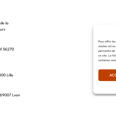
 de la
urs
Pour offrir le
stocker et/ou
uf 56270
permettra de 
ce site. Le fa
certaines cara
AC
00 Lille
, 69007 Lyon
hn 67560