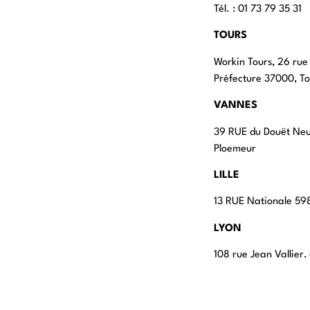
Tél. : 01 73 79 35 31
TOURS
Workin Tours, 26 rue
Préfecture 37000, To
VANNES
39 RUE du Douët Ne
Ploemeur
LILLE
13 RUE Nationale 598
LYON
108 rue Jean Vallier
STRASBOURG
4 rue Jean-Marie Le