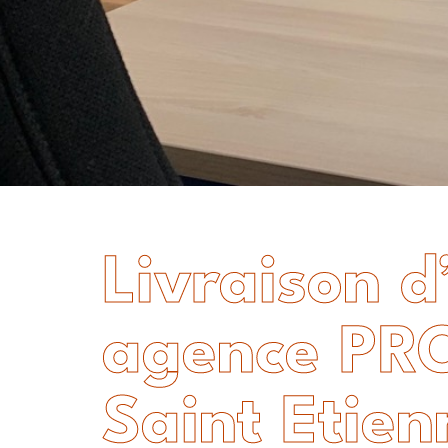
Livraison d
agence PR
Saint Etien