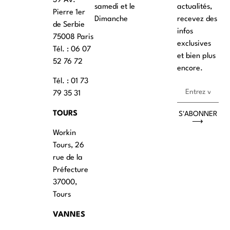
39 Av.
samedi et le
actualités,
Pierre 1er
Dimanche
recevez des
de Serbie
infos
75008 Paris
exclusives
Tél. : ‭06 07
et bien plus
52 76 72
encore.
Tél. : 01 73
79 35 31
TOURS
S'ABONNER
⟶
Workin
Tours, 26
rue de la
Préfecture
37000,
Tours
VANNES