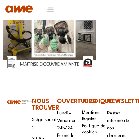
NOS DOMAINES D’EXPERTISES
CONTACT & RECRUTEMENT
NOUS
OUVERTURES
JURIDIQUE
NEWSLETT
TROUVER
Mentions
Lundi –
Restez
légales
Siège social
Vendredi
informé de
Politique de
:
24h/24
nos
cookies
Fermé le
dernières