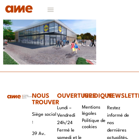
NOS DOMAINES D’EXPERTISES
CONTACT & RECRUTEMENT
NOUS
OUVERTURES
JURIDIQUE
NEWSLETT
TROUVER
Mentions
Lundi –
Restez
légales
Siège social
Vendredi
informé de
Politique de
:
24h/24
nos
cookies
Fermé le
dernières
39 Av.
samedi et le
actualités,