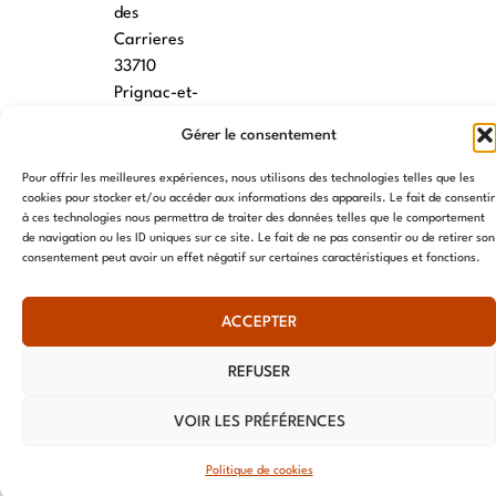
des
Carrieres
33710
Prignac-et-
Marcamps
Gérer le consentement
MONTPELLIER
Pour offrir les meilleures expériences, nous utilisons des technologies telles que les
cookies pour stocker et/ou accéder aux informations des appareils. Le fait de consentir
7 rue des
à ces technologies nous permettra de traiter des données telles que le comportement
écoles
de navigation ou les ID uniques sur ce site. Le fait de ne pas consentir ou de retirer son
34790
consentement peut avoir un effet négatif sur certaines caractéristiques et fonctions.
Grabels
ACCEPTER
© AME 2024, tous droits réservés
REFUSER
VOIR LES PRÉFÉRENCES
Politique de cookies