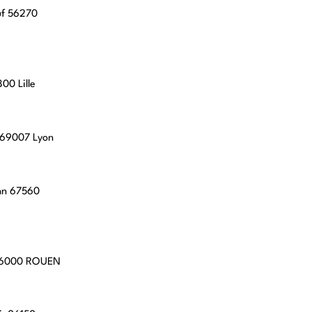
uf 56270
00 Lille
, 69007 Lyon
hn 67560
 76000 ROUEN