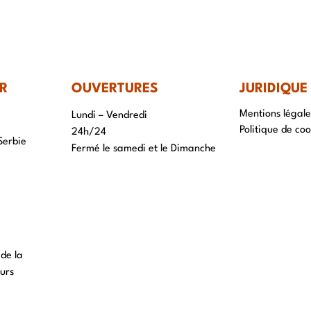
IR-FAIRE
EQUIPE
PROJETS
ACTUALITÉS
CONTACT & RECRUTEME
R
OUVERTURES
JURIDIQUE
Mentions légale
Lundi – Vendredi
Politique de coo
24h/24
Serbie
Fermé le samedi et le Dimanche
 de la
urs