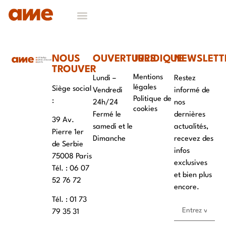
NOS DOMAINES D’EXPERTISES
CONTACT & RECRUTEMENT
NOUS
OUVERTURES
JURIDIQUE
NEWSLETT
TROUVER
Mentions
Lundi –
Restez
légales
Siège social
Vendredi
informé de
Politique de
:
24h/24
nos
cookies
Fermé le
dernières
39 Av.
samedi et le
actualités,
Pierre 1er
Dimanche
recevez des
de Serbie
infos
75008 Paris
exclusives
Tél. : ‭06 07
et bien plus
52 76 72
encore.
Tél. : 01 73
79 35 31