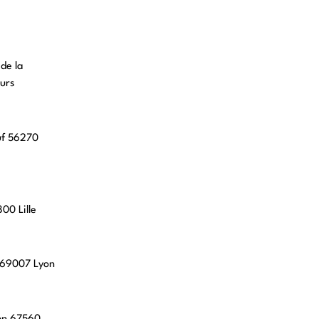
 de la
urs
uf 56270
00 Lille
, 69007 Lyon