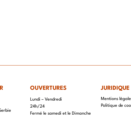
IR-FAIRE
EQUIPE
PROJETS
ACTUALITÉS
CONTACT & RECRUTEME
R
OUVERTURES
JURIDIQUE
Mentions légale
Lundi – Vendredi
Politique de coo
24h/24
Serbie
Fermé le samedi et le Dimanche