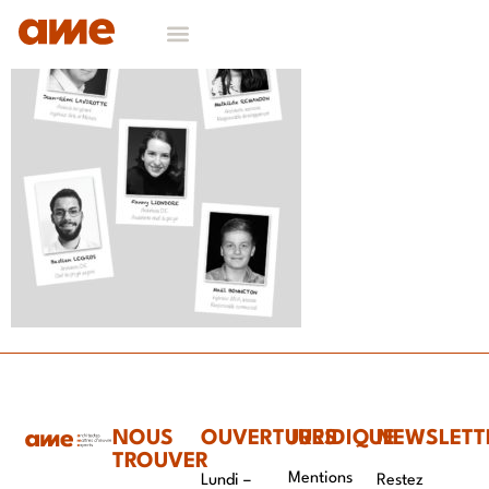
NOS DOMAINES D’EXPERTISES
CONTACT & RECRUTEMENT
NOUS
OUVERTURES
JURIDIQUE
NEWSLETT
TROUVER
Mentions
Lundi –
Restez