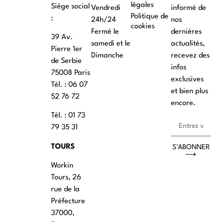
légales
Siège social
Vendredi
informé de
Politique de
:
24h/24
nos
cookies
Fermé le
dernières
39 Av.
samedi et le
actualités,
Pierre 1er
Dimanche
recevez des
de Serbie
infos
75008 Paris
exclusives
Tél. : ‭06 07
et bien plus
52 76 72
encore.
Tél. : 01 73
79 35 31
TOURS
S'ABONNER
⟶
Workin
Tours, 26
rue de la
Préfecture
37000,