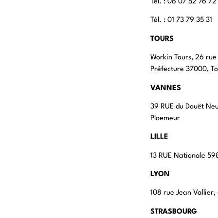
Tél. : ‭06 07 52 76 72
Tél. : 01 73 79 35 31
TOURS
Workin Tours, 26 rue
Préfecture 37000, To
VANNES
39 RUE du Douët Ne
Ploemeur
LILLE
13 RUE Nationale 598
LYON
108 rue Jean Vallier
STRASBOURG