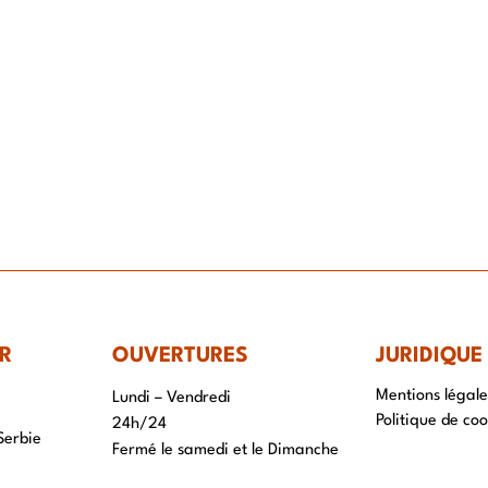
IR-FAIRE
EQUIPE
PROJETS
ACTUALITÉS
CONTACT & RECRUTEME
R
OUVERTURES
JURIDIQUE
Mentions légale
Lundi – Vendredi
Politique de coo
24h/24
Serbie
Fermé le samedi et le Dimanche