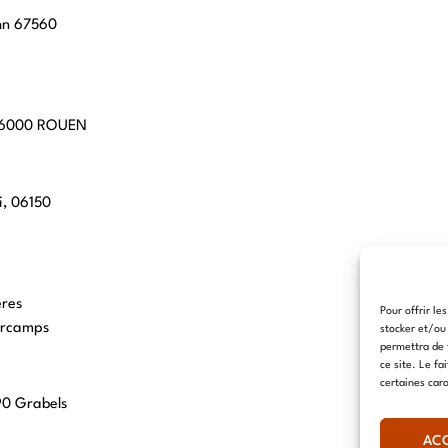
hn 67560
 76000 ROUEN
i, 06150
eres
Pour offrir le
arcamps
stocker et/ou
permettra de 
ce site. Le fa
certaines cara
90 Grabels
AC