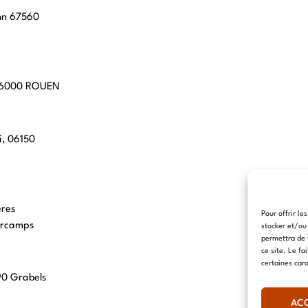
hn 67560
 76000 ROUEN
i, 06150
eres
Pour offrir le
arcamps
stocker et/ou
permettra de 
ce site. Le fa
certaines cara
90 Grabels
AC