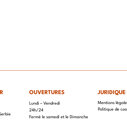
IR-FAIRE
EQUIPE
PROJETS
ACTUALITÉS
CONTACT & RECRUTEME
R
OUVERTURES
JURIDIQUE
Mentions légale
Lundi – Vendredi
Politique de coo
24h/24
Serbie
Fermé le samedi et le Dimanche