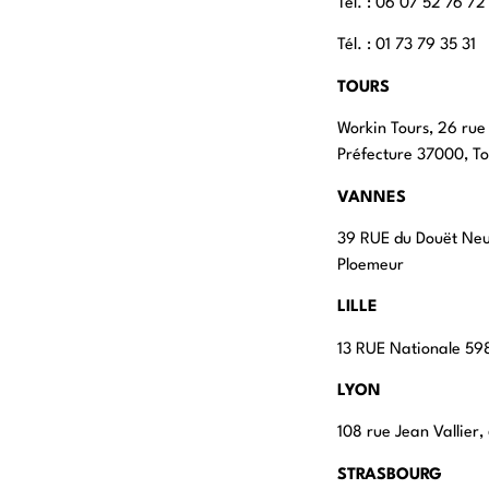
Tél. : ‭06 07 52 76 72
Tél. : 01 73 79 35 31
TOURS
Workin Tours, 26 rue
Préfecture 37000, To
VANNES
39 RUE du Douët Ne
Ploemeur
LILLE
13 RUE Nationale 598
LYON
108 rue Jean Vallier
STRASBOURG