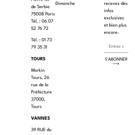
Dimanche
recevez des
de Serbie
infos
75008 Paris
exclusives
Tél. : ‭06 07
et bien plus
52 76 72
encore.
Tél. : 01 73
79 35 31
TOURS
S'ABONNER
⟶
Workin
Tours, 26
rue de la
Préfecture
37000,
Tours
VANNES
39 RUE du