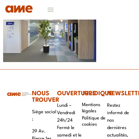
NOS DOMAINES D’EXPERTISES
CONTACT & RECRUTEMENT
NOUS
OUVERTURES
JURIDIQUE
NEWSLETT
TROUVER
Mentions
Lundi –
Restez
légales
Siège social
Vendredi
informé de
Politique de
:
24h/24
nos
cookies
Fermé le
dernières
39 Av.
samedi et le
actualités,
Pierre 1er