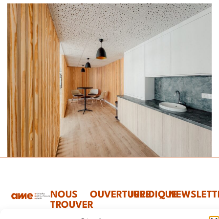
NOUS
OUVERTURES
JURIDIQUE
NEWSLETT
TROUVER
Mentions
Lundi –
Restez