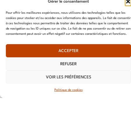
Gérer le consentement
légales
Siège social
Vendredi
informé de
Politique de
:
24h/24
nos
Pour offrir les meilleures expériences, nous utilisons des technologies telles que les
cookies
Fermé le
dernières
cookies pour stocker et/ou accéder aux informations des appareils. Le fait de consentir
39 Av.
à ces technologies nous permettra de traiter des données telles que le comportement
samedi et le
actualités,
Pierre 1er
de navigation ou les ID uniques sur ce site. Le fait de ne pas consentir ou de retirer son
Dimanche
recevez des
consentement peut avoir un effet négatif sur certaines caractéristiques et fonctions.
de Serbie
infos
75008 Paris
exclusives
Tél. : ‭06 07
ACCEPTER
et bien plus
52 76 72
encore.
REFUSER
Tél. : 01 73
79 35 31
VOIR LES PRÉFÉRENCES
TOURS
S'ABONNER
⟶
Politique de cookies
Workin
Tours, 26
rue de la
Préfecture
37000,