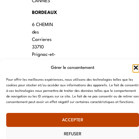
CANNES
BORDEAUX
6 CHEMIN
des
Carrieres
33710
Prignac-et-
Marcamps
Gérer le consentement
MONTPELLIER
Pour offrir les meilleures expériences, nous utilisons des technologies telles que les
7 rue des
cookies pour stocker et/ou accéder aux informations des appareils. Le fait de consentir
à ces technologies nous permettra de traiter des données telles que le comportement
écoles
de navigation ou les ID uniques sur ce site. Le fait de ne pas consentir ou de retirer son
34790
consentement peut avoir un effet négatif sur certaines caractéristiques et fonctions.
Grabels
ACCEPTER
© AME 2024, tous droits réservés
REFUSER