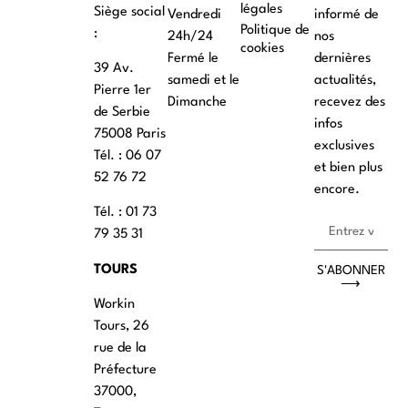
légales
Siège social
Vendredi
informé de
Politique de
:
24h/24
nos
cookies
Fermé le
dernières
39 Av.
samedi et le
actualités,
Pierre 1er
Dimanche
recevez des
de Serbie
infos
75008 Paris
exclusives
Tél. : ‭06 07
et bien plus
52 76 72
encore.
Tél. : 01 73
79 35 31
TOURS
S'ABONNER
⟶
Workin
Tours, 26
rue de la
Préfecture
37000,