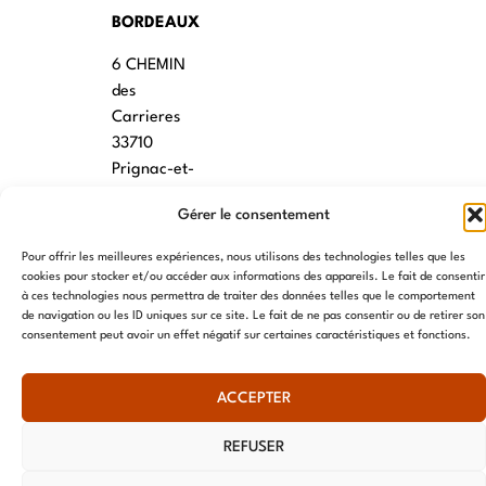
BORDEAUX
6 CHEMIN
des
Carrieres
33710
Prignac-et-
Marcamps
Gérer le consentement
MONTPELLIER
Pour offrir les meilleures expériences, nous utilisons des technologies telles que les
7 rue des
cookies pour stocker et/ou accéder aux informations des appareils. Le fait de consentir
à ces technologies nous permettra de traiter des données telles que le comportement
écoles
de navigation ou les ID uniques sur ce site. Le fait de ne pas consentir ou de retirer son
34790
consentement peut avoir un effet négatif sur certaines caractéristiques et fonctions.
Grabels
ACCEPTER
© AME 2024, tous droits réservés
REFUSER