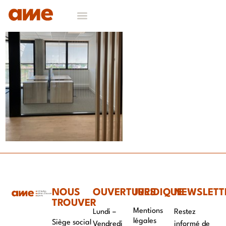
NOS DOMAINES D’EXPERTISES
CONTACT & RECRUTEMENT
NOUS
OUVERTURES
JURIDIQUE
NEWSLETT
TROUVER
Mentions
Lundi –
Restez
légales
Siège social
Vendredi
informé de