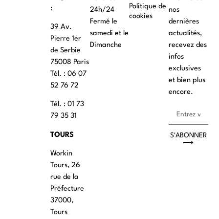
Politique de
:
24h/24
nos
cookies
Fermé le
dernières
39 Av.
samedi et le
actualités,
Pierre 1er
Dimanche
recevez des
de Serbie
infos
75008 Paris
exclusives
Tél. : ‭06 07
et bien plus
52 76 72
encore.
Tél. : 01 73
79 35 31
TOURS
S'ABONNER
⟶
Workin
Tours, 26
rue de la
Préfecture
37000,
Tours