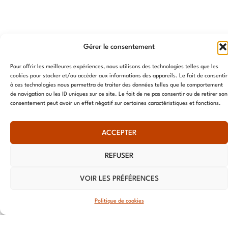
NOUS
OUVERTURES
JURIDIQUE
NEWSLETT
Gérer le consentement
TROUVER
Mentions
Lundi –
Restez
légales
Pour offrir les meilleures expériences, nous utilisons des technologies telles que les
Siège social
Vendredi
informé de
cookies pour stocker et/ou accéder aux informations des appareils. Le fait de consentir
Politique de
:
24h/24
nos
à ces technologies nous permettra de traiter des données telles que le comportement
cookies
Fermé le
dernières
de navigation ou les ID uniques sur ce site. Le fait de ne pas consentir ou de retirer son
39 Av.
consentement peut avoir un effet négatif sur certaines caractéristiques et fonctions.
samedi et le
actualités,
Pierre 1er
Dimanche
recevez des
de Serbie
infos
ACCEPTER
75008 Paris
exclusives
Tél. : ‭06 07
REFUSER
et bien plus
52 76 72
encore.
VOIR LES PRÉFÉRENCES
Tél. : 01 73
79 35 31
Politique de cookies
TOURS
S'ABONNER
⟶