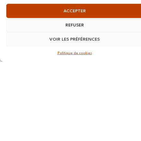
13 RUE
ACCEPTER
Nationale
59800 Lille
REFUSER
LYON
VOIR LES PRÉFÉRENCES
108 rue
Politique de cookies
Jean Vallier,
69007
Lyon
STRASBOURG
4 rue Jean-
Marie Lehn
67560
Rosheim
ROUEN