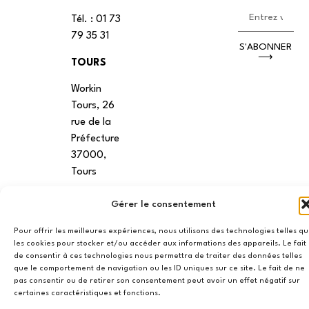
Tél. : 01 73
79 35 31
S'ABONNER
⟶
TOURS
Workin
Tours, 26
rue de la
Préfecture
37000,
Tours
VANNES
Gérer le consentement
39 RUE du
Pour offrir les meilleures expériences, nous utilisons des technologies telles q
Douët Neuf
les cookies pour stocker et/ou accéder aux informations des appareils. Le fait
de consentir à ces technologies nous permettra de traiter des données telles
56270
que le comportement de navigation ou les ID uniques sur ce site. Le fait de ne
Ploemeur
pas consentir ou de retirer son consentement peut avoir un effet négatif sur
certaines caractéristiques et fonctions.
LILLE