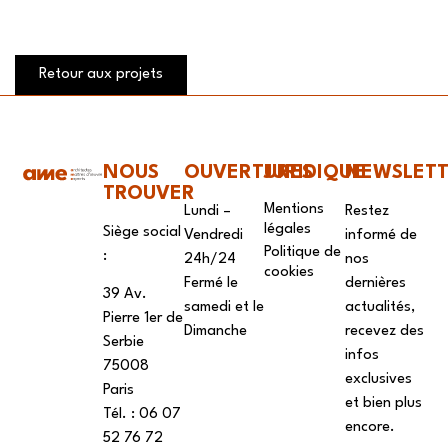
Retour aux projets
NOUS
OUVERTURES
JURIDIQUE
NEWSLET
TROUVER
Mentions
Lundi –
Restez
légales
Siège social
Vendredi
informé de
Politique de
:
24h/24
nos
cookies
Fermé le
dernières
39 Av.
samedi et le
actualités,
Pierre 1er de
Dimanche
recevez des
Serbie
infos
75008
exclusives
Paris
et bien plus
Tél. : ‭06 07
encore.
52 76 72