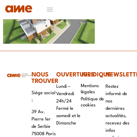
NOS DOMAINES D’EXPERTISES
CONTACT & RECRUTEMENT
NOUS
OUVERTURES
JURIDIQUE
NEWSLETT
TROUVER
Mentions
Lundi –
Restez
légales
Siège social
Vendredi
informé de
Politique de
:
24h/24
nos
cookies
Fermé le
dernières
39 Av.
samedi et le
actualités,
Pierre 1er
Dimanche
recevez des
de Serbie
infos
75008 Paris