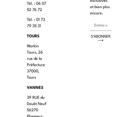
exclusives
Tél. : ‭06 07
et bien plus
52 76 72
encore.
Tél. : 01 73
79 35 31
TOURS
S'ABONNER
⟶
Workin
Tours, 26
rue de la
Préfecture
37000,
Tours
VANNES
39 RUE du
Douët Neuf
56270
Ploemeur