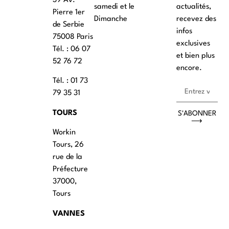
39 Av.
samedi et le
actualités,
Pierre 1er
Dimanche
recevez des
de Serbie
infos
75008 Paris
exclusives
Tél. : ‭06 07
et bien plus
52 76 72
encore.
Tél. : 01 73
79 35 31
TOURS
S'ABONNER
⟶
Workin
Tours, 26
rue de la
Préfecture
37000,
Tours
VANNES