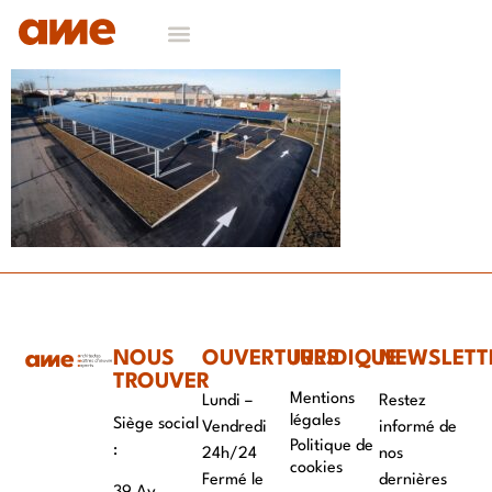
NOS DOMAINES D’EXPERTISES
CONTACT & RECRUTEMENT
NOUS
OUVERTURES
JURIDIQUE
NEWSLETT
TROUVER
Mentions
Lundi –
Restez
légales
Siège social
Vendredi
informé de
Politique de
:
24h/24
nos
cookies
Fermé le
dernières