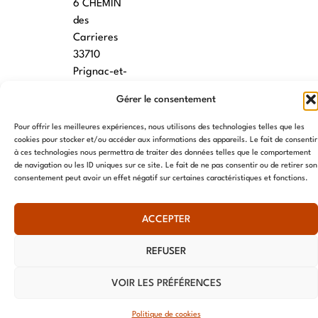
6 CHEMIN
des
Carrieres
33710
Prignac-et-
Marcamps
Gérer le consentement
MONTPELLIER
Pour offrir les meilleures expériences, nous utilisons des technologies telles que les
cookies pour stocker et/ou accéder aux informations des appareils. Le fait de consentir
7 rue des
à ces technologies nous permettra de traiter des données telles que le comportement
écoles
de navigation ou les ID uniques sur ce site. Le fait de ne pas consentir ou de retirer son
34790
consentement peut avoir un effet négatif sur certaines caractéristiques et fonctions.
Grabels
ACCEPTER
© AME 2024, tous droits réservés
REFUSER
VOIR LES PRÉFÉRENCES
Politique de cookies