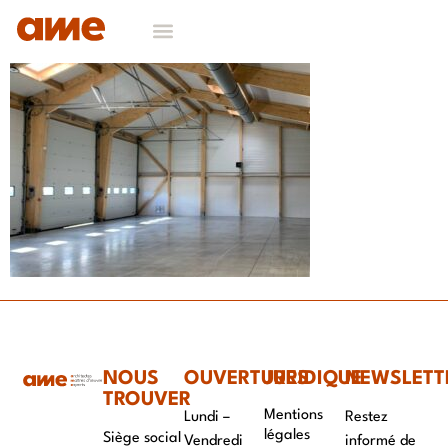
NOS DOMAINES D’EXPERTISES
CONTACT & RECRUTEMENT
NOUS
OUVERTURES
JURIDIQUE
NEWSLETT
TROUVER
Mentions
Lundi –
Restez
légales
Siège social
Vendredi
informé de