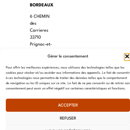
BORDEAUX
6 CHEMIN
des
Carrieres
33710
Prignac-et-
Marcamps
Gérer le consentement
MONTPELLIER
Pour offrir les meilleures expériences, nous utilisons des technologies telles que les
cookies pour stocker et/ou accéder aux informations des appareils. Le fait de consentir
7 rue des
à ces technologies nous permettra de traiter des données telles que le comportement
écoles
de navigation ou les ID uniques sur ce site. Le fait de ne pas consentir ou de retirer son
34790
consentement peut avoir un effet négatif sur certaines caractéristiques et fonctions.
Grabels
ACCEPTER
© AME 2024, tous droits réservés
REFUSER