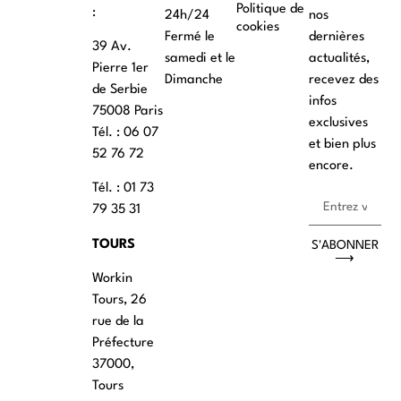
Politique de
:
24h/24
nos
cookies
Fermé le
dernières
39 Av.
samedi et le
actualités,
Pierre 1er
Dimanche
recevez des
de Serbie
infos
75008 Paris
exclusives
Tél. : ‭06 07
et bien plus
52 76 72
encore.
Tél. : 01 73
79 35 31
TOURS
S'ABONNER
⟶
Workin
Tours, 26
rue de la
Préfecture
37000,
Tours