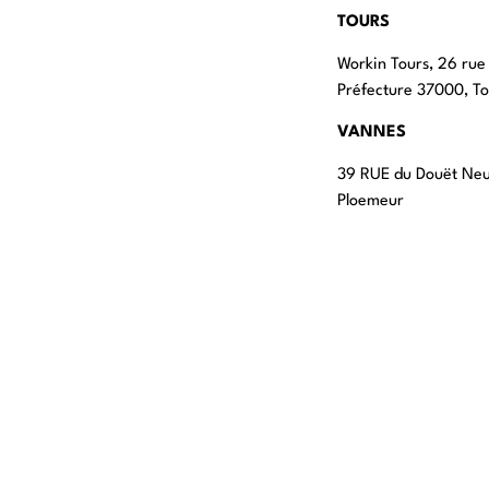
TOURS
Workin Tours, 26 rue
Préfecture 37000, To
VANNES
39 RUE du Douët Ne
Ploemeur
LILLE
13 RUE Nationale 598
LYON
108 rue Jean Vallier
STRASBOURG
4 rue Jean-Marie Le
Rosheim