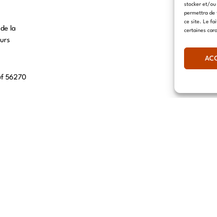
stocker et/ou
permettra de 
ce site. Le fa
 de la
certaines cara
urs
AC
uf 56270
00 Lille
, 69007 Lyon
hn 67560