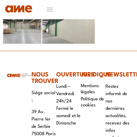
NOS DOMAINES D’EXPERTISES
CONTACT & RECRUTEMENT
NOUS
OUVERTURES
JURIDIQUE
NEWSLETT
TROUVER
Mentions
Lundi –
Restez
légales
Siège social
Vendredi
informé de
Politique de
:
24h/24
nos
cookies
Fermé le
dernières
39 Av.
samedi et le
actualités,
Pierre 1er
Dimanche
recevez des
de Serbie
infos
75008 Paris