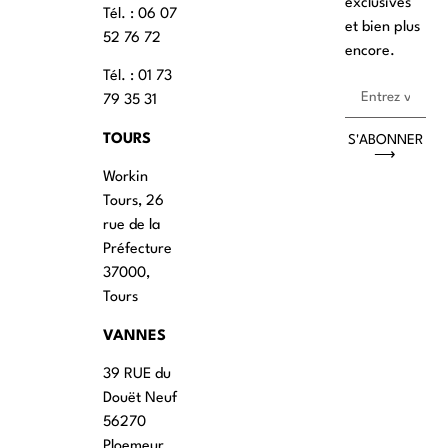
exclusives
Tél. : ‭06 07
et bien plus
52 76 72
encore.
Tél. : 01 73
79 35 31
TOURS
S'ABONNER
⟶
Workin
Tours, 26
rue de la
Préfecture
37000,
Tours
VANNES
39 RUE du
Douët Neuf
56270
Ploemeur