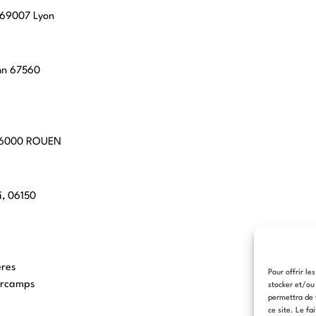
, 69007 Lyon
hn 67560
 76000 ROUEN
i, 06150
eres
Pour offrir le
arcamps
stocker et/ou
permettra de 
ce site. Le fa