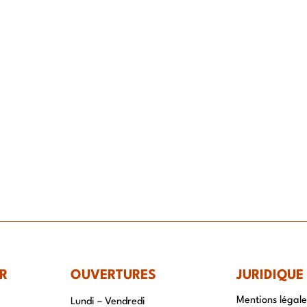
IR-FAIRE
EQUIPE
PROJETS
ACTUALITÉS
CONTACT & RECRUTEME
R
OUVERTURES
JURIDIQUE
Mentions légale
Lundi – Vendredi