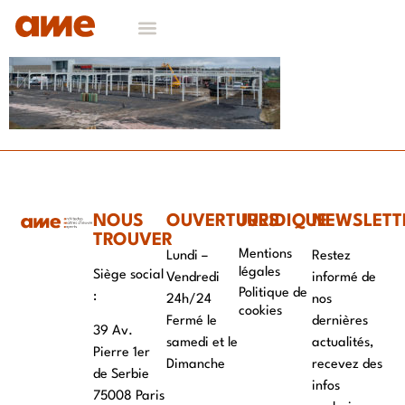
NOS DOMAINES D’EXPERTISES
CONTACT & RECRUTEMENT
NOUS
OUVERTURES
JURIDIQUE
NEWSLETT
TROUVER
Mentions
Lundi –
Restez
légales
Siège social
Vendredi
informé de
Politique de
:
24h/24
nos
cookies
Fermé le
dernières
39 Av.
samedi et le
actualités,
Pierre 1er
Dimanche
recevez des
de Serbie
infos
75008 Paris