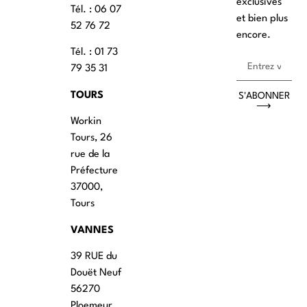
exclusives
Tél. : ‭06 07
et bien plus
52 76 72
encore.
Tél. : 01 73
79 35 31
TOURS
S'ABONNER
⟶
Workin
Tours, 26
rue de la
Préfecture
37000,
Tours
VANNES
39 RUE du
Douët Neuf
56270
Ploemeur