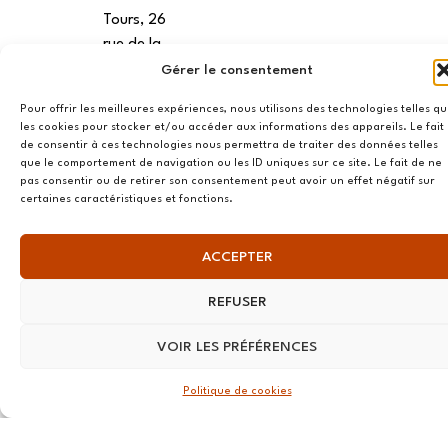
Tours, 26
rue de la
Préfecture
Gérer le consentement
37000,
Pour offrir les meilleures expériences, nous utilisons des technologies telles q
Tours
les cookies pour stocker et/ou accéder aux informations des appareils. Le fait
de consentir à ces technologies nous permettra de traiter des données telles
VANNES
que le comportement de navigation ou les ID uniques sur ce site. Le fait de ne
pas consentir ou de retirer son consentement peut avoir un effet négatif sur
39 RUE du
certaines caractéristiques et fonctions.
Douët Neuf
56270
ACCEPTER
Ploemeur
REFUSER
LILLE
13 RUE
VOIR LES PRÉFÉRENCES
Nationale
59800 Lille
Politique de cookies
LYON